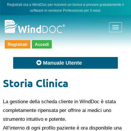
Skip
Registrati ora a WindDoc per ricevere un bonus e provare gratuitamente il
software in versione Professional per 3 mesi.
to
content
Registrati
Accedi
Manuale Utente
Storia Clinica
La gestione della scheda cliente in WindDoc è stata
completamente ripensata per offrire ai medici uno
strumento intuitivo e potente.
All’interno di ogni profilo paziente è ora disponibile una