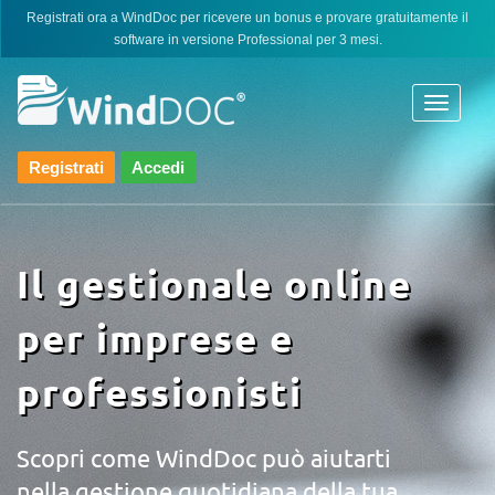
Skip
Registrati ora a WindDoc per ricevere un bonus e provare gratuitamente il
software in versione Professional per 3 mesi.
to
content
Registrati
Accedi
Il gestionale online
per imprese e
professionisti
Scopri come WindDoc può aiutarti
nella gestione quotidiana della tua