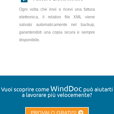
Ogni volta che invii o ricevi una fattura
elettronica, il relativo file XML viene
salvato automaticamente nel backup,
garantendoti una copia sicura e sempre
disponibile.
WindDoc
Vuoi scoprire come
può aiutarti
a lavorare più velocemente?
PROVALO GRATIS!