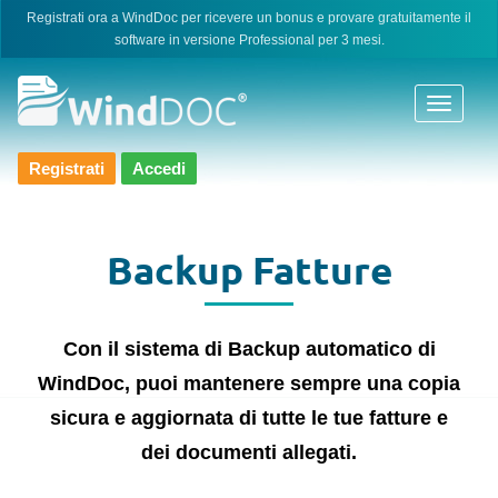
Skip
Registrati ora a WindDoc per ricevere un bonus e provare gratuitamente il
software in versione Professional per 3 mesi.
to
content
Registrati
Accedi
Backup Fatture
Con il sistema di Backup automatico di
WindDoc, puoi mantenere sempre una copia
sicura e aggiornata di tutte le tue fatture e
dei documenti allegati.