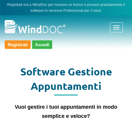
Skip
Registrati ora a WindDoc per ricevere un bonus e provare gratuitamente il
software in versione Professional per 3 mesi.
to
content
Registrati
Accedi
Software Gestione
Appuntamenti
Vuoi gestire i tuoi appuntamenti in modo
semplice e veloce?