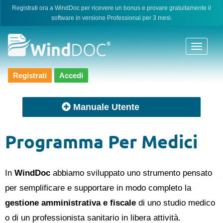
Skip
Registrati ora a WindDoc per ricevere un bonus e provare gratuitamente il
software in versione Professional per 3 mesi.
to
content
Registrati
Accedi
Manuale Utente
Programma Per Medici
In
WindDoc
abbiamo sviluppato uno strumento pensato
per semplificare e supportare in modo completo la
gestione amministrativa e fiscale
di uno studio medico
o di un professionista sanitario in libera attività.