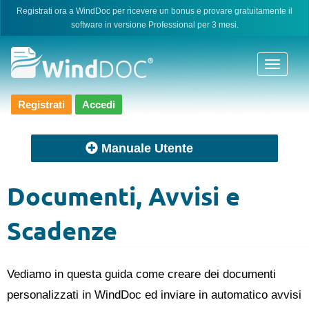
Skip
Registrati ora a WindDoc per ricevere un bonus e provare gratuitamente il
software in versione Professional per 3 mesi.
to
content
Registrati
Accedi
Manuale Utente
Documenti, Avvisi e
Scadenze
Vediamo in questa guida come creare dei documenti
personalizzati in WindDoc ed inviare in automatico avvisi