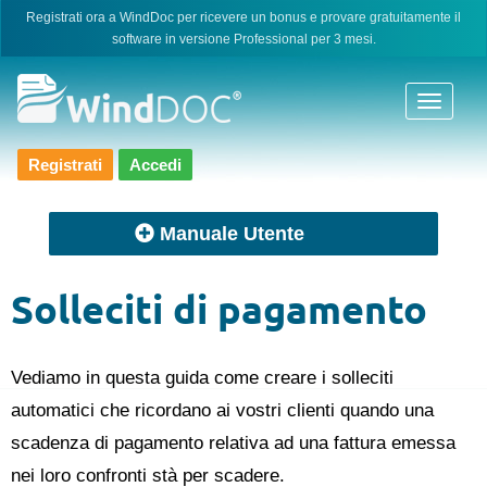
Skip
Registrati ora a WindDoc per ricevere un bonus e provare gratuitamente il
software in versione Professional per 3 mesi.
to
content
Registrati
Accedi
Manuale Utente
Solleciti di pagamento
Vediamo in questa guida come creare i solleciti
automatici che ricordano ai vostri clienti quando una
scadenza di pagamento relativa ad una fattura emessa
nei loro confronti stà per scadere.