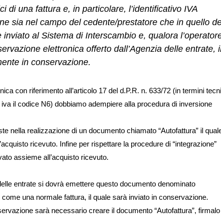
i di una fattura e, in particolare, l’identificativo IVA
ione sia nel campo del cedente/prestatore che in quello de
inviato al Sistema di Interscambio e, qualora l’operator
ervazione elettronica offerto dall’Agenzia delle entrate, i
ente in conservazione.
ica con riferimento all’articolo 17 del d.P.R. n. 633/72 (in termini tecni
 iva il codice N6) dobbiamo adempiere alla procedura di inversione
te nella realizzazione di un documento chiamato “Autofattura” il qual
ll’acquisto ricevuto. Infine per rispettare la procedure di “integrazione”
to assieme all’acquisto ricevuto.
 delle entrate si dovrà emettere questo documento denominato
o come una normale fattura, il quale sarà inviato in conservazione.
servazione sarà necessario creare il documento “Autofattura”, firmalo