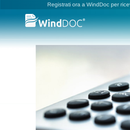
Skip
Registrati ora a WindDoc per rice
to
content